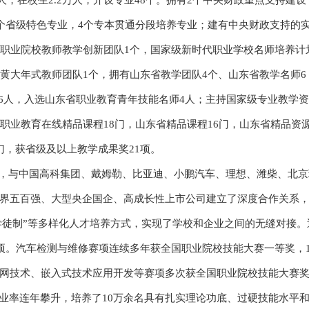
余人，在校生2.2万人，开设专业48个。拥有2个中央财政重点支持建设
3个省级特色专业，4个专本贯通分段培养专业；建有中央财政支持的
级职业院校教师教学创新团队1个，国家级新时代职业学校名师培养计
黄大年式教师团队1个，拥有山东省教学团队4个、山东省教学名师6
师6人，入选山东省职业教育青年技能名师4人；主持国家级专业教学
职业教育在线精品课程18门，山东省精品课程16门，山东省精品资
门，获省级及以上教学成果奖21项。
与中国高科集团、戴姆勒、比亚迪、小鹏汽车、理想、潍柴、北京
界五百强、大型央企国企、高成长性上市公司建立了深度合作关系
现代学徒制”等多样化人才培养方式，实现了学校和企业之间的无缝对接。
项。汽车检测与维修赛项连续多年获全国职业院校技能大赛一等奖，1
网技术、嵌入式技术应用开发等赛项多次获全国职业院校技能大赛
就业率连年攀升，培养了10万余名具有扎实理论功底、过硬技能水平