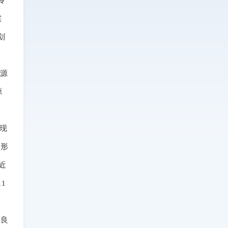
专
实
划
资源
源
现
，形
近
1
奖
和良