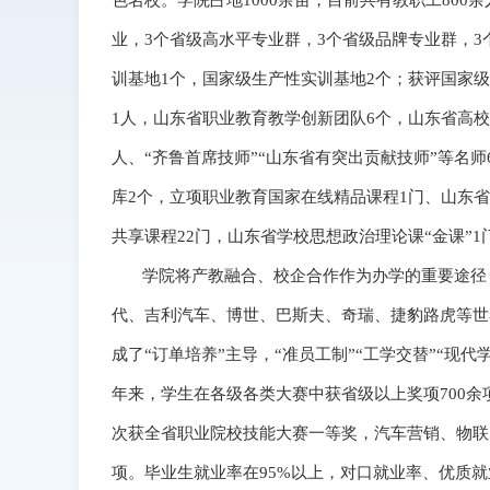
色名校。学院占地1000余亩，目前共有教职工800
业，3个省级高水平专业群，3个省级品牌专业群，
训基地1个，国家级生产性实训基地2个；获评国家
1人，山东省职业教育教学创新团队6个，山东省高校
人、“齐鲁首席技师”“山东省有突出贡献技师”等名
库2个，立项职业教育国家在线精品课程1门、山东省
共享课程22门，山东省学校思想政治理论课“金课”1
学院将产教融合、校企合作作为办学的重要途径，
代、吉利汽车、博世、巴斯夫、奇瑞、捷豹路虎等世
成了“订单培养”主导，“准员工制”“工学交替”“
年来，学生在各级各类大赛中获省级以上奖项700余
次获全省职业院校技能大赛一等奖，汽车营销、物联
项。毕业生就业率在95%以上，对口就业率、优质