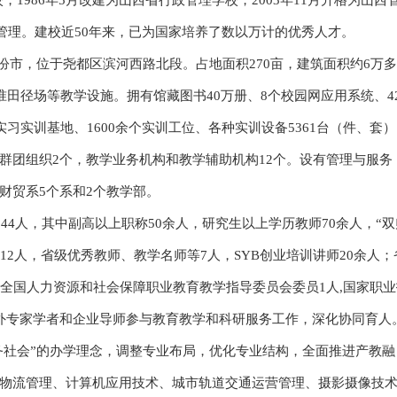
校，1986年5月改建为山西省行政管理学校，2003年11月升格为山西
厅管理。建校近50年来，已为国家培养了数以万计的优秀人才。
市，位于尧都区滨河西路北段。占地面积270亩，建筑面积约6万
准田径场等教学设施。拥有馆藏图书40万册、8个校园网应用系统、4
习实训基地、1600余个实训工位、各种实训设备5361台（件、套
群团组织2个，教学业务机构和教学辅助机构12个。设有管理与服务
财贸系5个系和2个教学部。
44人，其中副高以上职称50余人，研究生以上学历教师70余人，“双
12人，省级优秀教师、教学名师等7人，SYB创业培训讲师20余人；
；全国人力资源和社会保障职业教育教学指导委员会委员1人,国家职业
外专家学者和企业导师参与教育教学和科研服务工作，深化协同育人
社会”的办学理念，调整专业布局，优化专业结构，全面推进产教融
物流管理、计算机应用技术、城市轨道交通运营管理、摄影摄像技