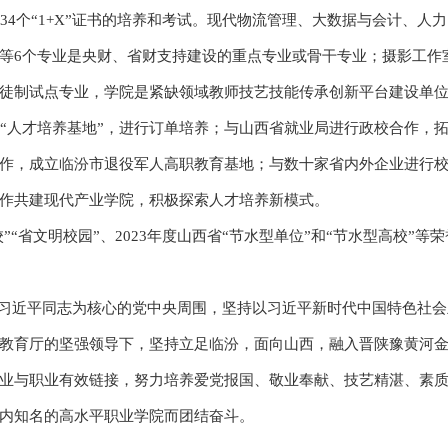
34个“1+X”证书的培养和考试。现代物流管理、大数据与会计、人
等6个专业是央财、省财支持建设的重点专业或骨干专业；摄影工作
徒制试点专业，学院是紧缺领域教师技艺技能传承创新平台建设单
个“人才培养基地”，进行订单培养；与山西省就业局进行政校合作，
作，成立临汾市退役军人高职教育基地；与数十家省内外企业进行
作共建现代产业学院，积极探索人才培养新模式。
省文明校园”、2023年度山西省“节水型单位”和“节水型高校”等荣
近平同志为核心的党中央周围，坚持以习近平新时代中国特色社会
教育厅的坚强领导下，坚持立足临汾，面向山西，融入晋陕豫黄河
业与职业有效链接，努力培养爱党报国、敬业奉献、技艺精湛、素
内知名的高水平职业学院而团结奋斗。