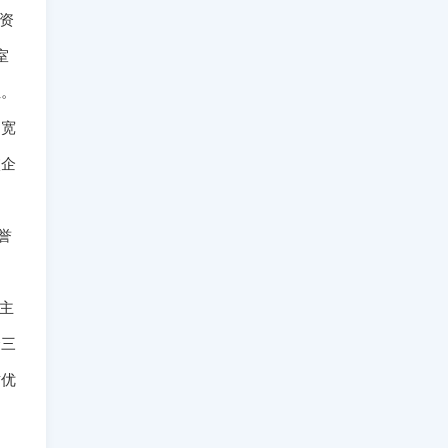
力资
室
位。
拓宽
校企
誉
主
金三
质优