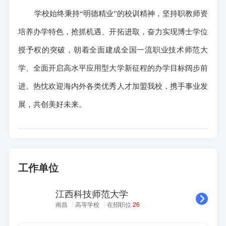
学校始终秉持“明德精业”的校训精神，坚持职教师资
培养办学特色，抢抓机遇、开拓进取，奋力实现博士学位
授予权的突破，朝着全面建成全国一流职业技术师范大
学、全面开启高水平应用型大学新征程的办学目标阔步前
进。热忱欢迎海内外各类优秀人才加盟我校，携手事业发
展，共创美好未来。
二、招聘岗位
招聘计划共82名；其中领军人才、菁英人才等招聘
计划23名，博士招聘计划59名。具体招聘岗位及要求详
工作单位
见《江西科技师范大学2026年高层次人才招聘岗位表》
江西科技师范大学
（以下简称《岗位表》）。
南昌
高等学校
在招职位
26